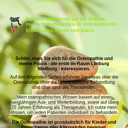
Herzlich willkommen auf der Website
meiner Naturheilpraxis für Osteopathie für
Erwachsene, Kinder und Babys
Schön, dass Sie sich für die Osteopathie und
meine Praxis - die erste im Raum Limburg
Weilburg - interessieren.
Auf den folgenden Seiten erfahren Sie etwas über die
Osteopathie, über die osteopathische Behandlung
und über mich als Therapeutin.
Mein osteopathisches Wissen basiert auf einer
langjährigen Aus- und Weiterbildung, sowie auf über
20 Jahren Erfahrung als Therapeutin. Ich nutze mein
Wissen, um jeden Patienten individuell zu behandeln.
Die Osteopathie ist grundsätzlich für Kinder und
Erwachsene aller Altersstufen geeignet.