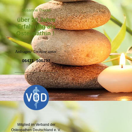
Susanne Riede
l
über 20 Jahre
Erfahrung als
Osteopathin !
Anfragen/ Termine unter:
06471 506292
_____________________
Mitglied im Verband der
Osteopathen Deutschland e. V.