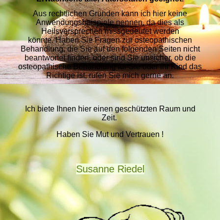
Aus rechtlichen Gründen kann ich hier keine
Anwendungsbeispiele nennen, da dies als
Heilsversprechen missgedeutet werden
könnte.
Haben Sie Fragen zur osteopathischen
Behandlung, die Sie auf den folgenden Seiten nicht
beantwortet finden, oder sind Sie unsicher, ob die
osteopathische Behandlung für Sie oder Ihr Kind das
Richtige ist, rufen Sie mich gerne an.
Ich biete Ihnen hier einen geschützten Raum und
Zeit.
Haben Sie Mut und Vertrauen !
Susanne Riedel