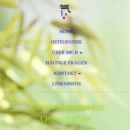
HOME
OSTEOPATHIE
ÜBER MICH
HÄUFIGE FRAGEN
KONTAKT
LINKS/INFOS
Naturheilpraxis für
Osteopathie
Susanne Riedel