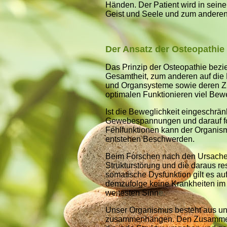
Händen. Der Patient wird in seine
Geist und Seele und zum anderen 
Der Ansatz der Osteopathie
Das Prinzip der Osteopathie bezie
Gesamtheit, zum anderen auf die
und Organsysteme sowie deren Zu
optimalen Funktionieren vi
Ist die Beweglichkeit eingeschrän
Gewebespannungen und darauf fo
Fehlfunktionen kann der Organism
entstehen Beschwerde
Beim Forschen nach den Ursache
Strukturstörung und die daraus r
somatische Dysfunktion gilt es a
demzufolge keine Krankheiten im
weitesten Sinn
e.
Unser Organismus besteht aus unzä
zusammenhängen. Den Zusammenh