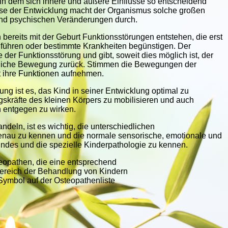
in dem sich innere und äußere Einflüsse so entscheidend
ase der Entwicklung macht der Organismus solche großen
nd psychischen Veränderungen durch.
bereits mit der Geburt Funktionsstörungen entstehen, die erst
führen oder bestimmte Krankheiten begünstigen. Der
der Funktionsstörung und gibt, soweit dies möglich ist, der
üngliche Bewegung zurück. Stimmen die Bewegungen der
ut ihre Funktionen aufnehmen.
ng ist es, das Kind in seiner Entwicklung optimal zu
gskräfte des kleinen Körpers zu mobilisieren und auch
 entgegen zu wirken.
eln, ist es wichtig, die unterschiedlichen
enau zu kennen und die normale sensorische, emotionale und
ndes und die spezielle Kinderpathologie zu kennen.
eopathen, die eine entsprechend
ereich der Behandlung von Kindern
Symbol auf der Osteopathenliste