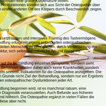
meinsam eine große Körperfaszie bilden.
hlfunktionen können sich aus Sicht der Osteopathie über
an einem anderen Ort des Körpers durch Beschwerden zeigen.
dlung
n setzt langes und intensives Training des Tastvermögens
dlung erfolgt mit eigens entwickelten osteopathischen
ndelten Menschen zu ermöglichen, durch Verbesserung der
ktur, sich selbst auf natürliche Art und Weise ins
t auf die Behandlung einzelner Symptome, sondern sieht
Behandelt werden daher auch keine Krankheiten, sondern
ht sinnvoll, Indikationen für die Osteopathie anzugeben. Die
 Grunde nicht Ziel der Behandlung, sondern nur ein Ergebnis
ungen osteopathischer Dysfunktionen jeder Art.
dlung begonnen wird, ist es manchmal ratsam, eine
 Diagnostik voranzustellen. Auch Befunde aus früheren
 hilfreich. Die Osteopathie ergänzt in vielen Fällen die
t diese aber nicht.