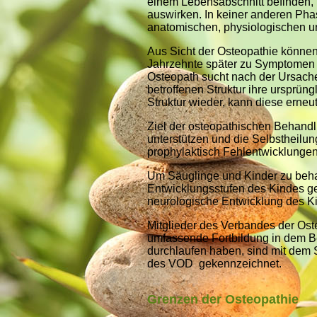
einem Lebensabschnitt befinden, 
auswirken. In keiner anderen Ph
anatomischen, physiologischen u
Aus Sicht der Osteopathie können 
Jahrzehnte später zu Symptomen 
Osteopath sucht nach der Ursache 
betroffenen Struktur ihre urspr
Struktur wieder, kann diese erne
Ziel der osteopathischen Behandlu
unterstützen und die Selbstheilun
prophylaktisch Fehlentwicklungen
Um Säuglinge und Kinder zu behand
Entwicklungsstufen des Kindes g
neurologische Entwicklung des Ki
Mitglieder des Verbandes der Ost
umfassende Fortbildung in dem B
durchlaufen haben, sind mit dem 
des VOD
gekennzeichnet.
Grenzen der Osteopathie