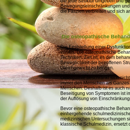
die jede Struktur umgeben und ge
Bewegungseinschränkungen und Fe
die Faszien verbreiten und sich 
Die osteopathische Behan
Die Feststellung einer Dysfunktio
voraus. Die osteopathische Behan
Techniken. Ziel ist, es dem beha
Beweglichkeit der betroffenen Stru
Gleichgewicht zu bringen.
Osteopathie beschränkt sich nich
immer den Menschen als Ganzes. 
Menschen. Deshalb ist es auch nic
Beseitigung von Symptomen ist im
der Auflösung von Einschränk
Bevor eine osteopathische Behan
einhergehende schulmedizinische
medizinischen Untersuchungen sind
klassische Schulmedizin, ersetz