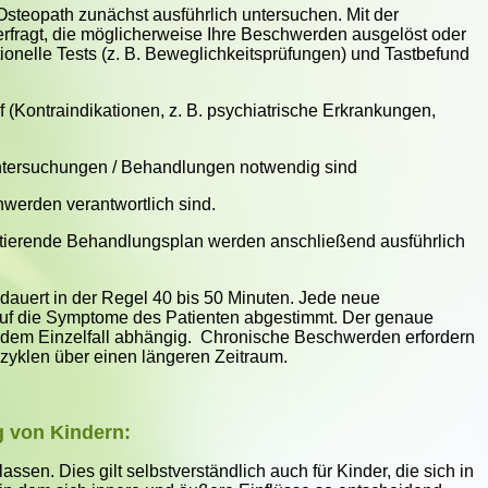
Osteopath zunächst ausführlich untersuchen. Mit der
rfragt, die möglicherweise Ihre Beschwerden ausgelöst oder
ionelle Tests (z. B. Beweglichkeitsprüfungen) und Tastbefund
 (Kontraindikationen, z. B. psychiatrische Erkrankungen,
 Untersuchungen / Behandlungen notwendig sind
chwerden verantwortlich sind.
ltierende Behandlungsplan werden anschließend ausführlich
auert in der Regel 40 bis 50 Minuten. Jede neue
 auf die Symptome des Patienten abgestimmt. Der genaue
n dem Einzelfall abhängig. Chronische Beschwerden erfordern
zyklen über einen längeren Zeitraum.
 von Kindern:
klassen. Dies gilt selbstverständlich auch für Kinder, die sich in