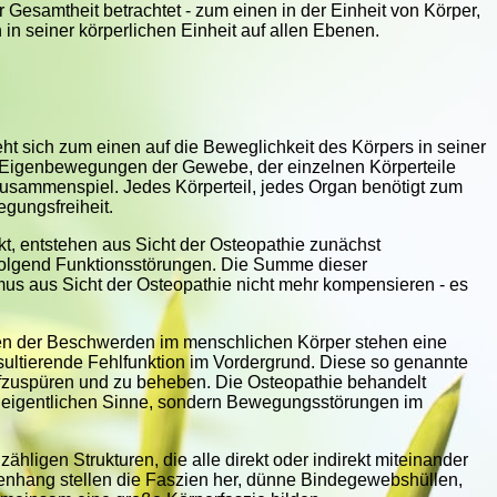
r Gesamtheit betrachtet - zum einen in der Einheit von Körper,
in seiner körperlichen Einheit auf allen Ebenen.
ht sich zum einen auf die Beweglichkeit des Körpers in seiner
 Eigenbewegungen der Gewebe, der einzelnen Körperteile
sammenspiel. Jedes Körperteil, jedes Organ benötigt zum
el Bewegungsfreiheit.
kt, entstehen aus Sicht der Osteopathie zunächst
lgend Funktionsstörungen. Die Summe dieser
us aus Sicht der Osteopathie nicht mehr kompensieren - es
n.
n der Beschwerden im menschlichen Körper stehen eine
esultierende Fehlfunktion im Vordergrund. Diese so genannte
ufzuspüren und zu beheben. Die Osteopathie behandelt
 eigentlichen
Sinne, sondern Bewegungsstörungen im
hligen Strukturen, die alle direkt oder indirekt miteinander
ang stellen die Faszien her, dünne Bindegewebshüllen,