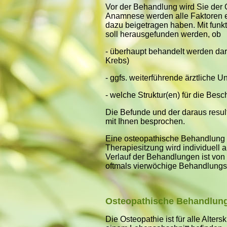
Vor der Behandlung wird Sie der 
Anamnese werden alle Faktoren e
dazu beigetragen haben. Mit funkt
soll herausgefunden werden, ob
- überhaupt behandelt werden darf
Krebs)
- ggfs. weiterführende ärztliche
- welche Struktur(en) für die Bes
Die Befunde und der daraus resu
mit Ihnen besprochen.
Eine osteopathische Behandlung d
Therapiesitzung wird individuell
Verlauf der Behandlungen ist vo
oftmals vierwöchige Behandlungs
Osteopathische Behandlung
Die Osteopathie ist für alle Alters