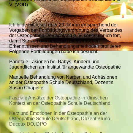
V. (
VOD
)
Ich bilde mich seit über 20 Jahren entsprechend der
Vorgaben der Fortbildungsverordnung des Verbandes
der Osteopathen Deutschland e. V. kontinuierlich fort,
damit Sie von den neuesten medizinischen
Erkenntnissen und Behandlungsmethoden profitieren.
Folgende Fortbildungen habe ich besucht:
Parietale Läsionen bei Babys, Kindern und
Jugendlichen am Institut für angewandte Osteopathie
Manuelle Behandlung von Narben und Adhäsionen
an der Osteopathe Schule Deutschland, Dozentin
Susan Chapelle
Fasziale Ansätze der Osteopathie in klinischen
Kontext an der Osteopathie Schule Deutschland
Herz und Emotionen in der Osteopathie an der
Osteopathie Schule Deutschland, Dozent Bruno
Ducoux DO, DPO