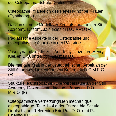
der Osteopathie Schule Deutschland
Osteopathie im Bereich des Pelvis Minor bei Frauen
(Gynäkologie)
Das funktionelle Modell der Zentralsehne an der Still
Academy, Dozent Alain Gassier D.O.MRO (F)
Pädiatrische Aspekte in der Osteopathie und
osteopathische Aspekte in der Pädiatrie
Vasodynamik an der Still Academy, Dozenten Henry
Kleßen D.O. und Rob Kwakman D.O.
Die mentale Kraft in der osteopathischen Arbeit an der
Still Academy, Dozent Vincent Benedetto D.O.M.R.O.
(F)
Strukturelle Osteopathie - Die Wirbelsäule an der Still
Academy, Dozent Jean-Jacques Papassin D.O.
M.R.O. (F)
Osteopathische Vernetzung/Lien mechanique
osteopathique, Teile 1 - 4 a der Osteoathie Schule
Deutschland, Referenten Eric Prat D. O. und Paul
Chauffour D. O.