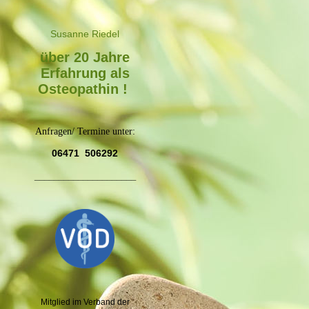
Susanne Riede
l
über 20 Jahre
Erfahrung als
Osteopathin !
Anfragen/ Termine unter:
06471 506292
_____________________
Mitglied im Verband der