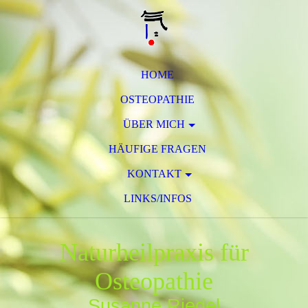
HOME
OSTEOPATHIE
ÜBER MICH
HÄUFIGE FRAGEN
KONTAKT
LINKS/INFOS
Naturheilpraxis für
Osteopathie
Susanne Riedel