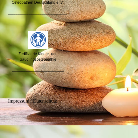
Osteopathen Deutschland e. V.
________________________________
Zertifizierte Kinder- und
Säuglingsosteopathie
_____________________
Impressum / Datenschutz