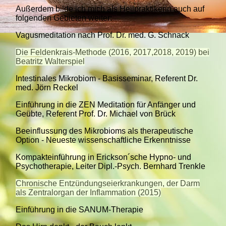
Außerdem bilde ich mich als Heilpraktikerin auch auf
folgenden Gebieten weiter:
Vagusmeditation nach Prof. Dr. med. G. Schnack
Die Feldenkrais-Methode (2016, 2017,2018, 2019) bei
Beatritz Walterspiel
Intestinales Mikrobiom - Basisseminar, Referent Dr.
med. Jörn Reckel
Einführung in die ZEN Meditation für Anfänger und
Geübte, Referent Prof. Dr. Michael von Brück
Beeinflussung des Mikrobioms als therapeutische
Option - Neueste wissenschaftliche Erkenntnisse
Kompakteinführung in Erickson´sche Hypno- und
Psychotherapie, Leiter Dipl.-Psych. Bernhard Trenkle
Chronische Entzündungseierkrankungen, der Darm
als Zentralorgan der Inflammation (2015)
Einführung in die SANUM-Therapie