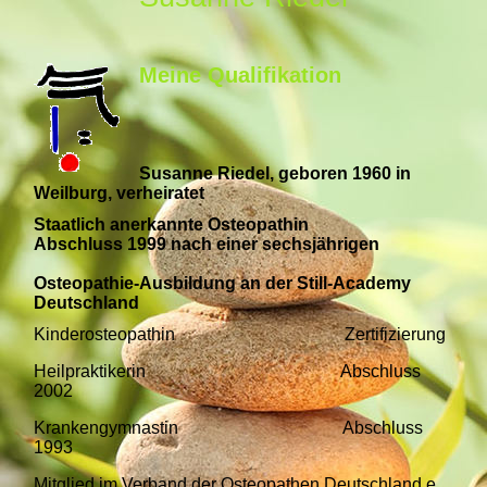
Meine Qualifikation
Susanne Riedel, geboren 1960 in
Weilburg, verheiratet
Staatlich anerkannte Osteopathin
Abschluss 1999 nach einer sechsjährigen
Osteopathie-Ausbildung an der Still-Academy
Deutschland
Kinderosteopathin Zertifizierung
Heilpraktikerin Abschluss
2002
Krankengymnastin Abschluss
1993
M
itglied im Verband der Osteopathen Deutschland e.