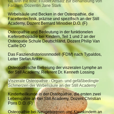
Go with the flow: Fluider Ansatz zur Behandlung von
Faszien, Dozentin Jane Stark
Wirbelsäule und Becken in der Osteopathie, die
Facettentechnik, präzise und spezifisch an der Still
Academy, Dozent Bernard Minodier D.O. (F)
Osteopathie und Bedeutung in der funktionelen
Kieferorthopädie bei Kindern, Teil 1 und 2 an der
Osteopatie Schule Deutschland, Dozent Philip Van
Caille DO
Das Fasziendistoriosnmodell (FDM) nach Typaldos,
Leiter Stefan Anker
Osteopathische Befreiung der viszeralen Lymphe an
der Still Academy, Referent Dr. Kenneth Lossing
Viszerale Osteopathie - Organ- und gefäßbedingte
Schmerzen der Wirbelsäule an der Still Academy
Kinderheilkunde in der Osteopathie, die ersten zwei
Lebensjahre an der Still Academy, Dozent Christian
Pons D.O. (F)
Osteopathie bei Neugeborenen und Kleinkindern an