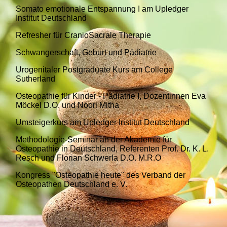
Somato emotionale Entspannung I am Upledger
Institut Deutschland
Refresher für CranioSacrale Therapie
Schwangerschaft, Geburt und Pädiatrie
Urogenitaler Postgraduate Kurs am College
Sutherland
Osteopathie für Kinder - Pädiatrie I, Dozentinnen Eva
Möckel D.O. und Noori Mitha
Umsteigerkurs am Upledger Institut Deutschland
Methodologie-Seminar an der Akademie für
Osteopathie in Deutschland, Referenten
Prof. Dr. K. L.
Resch und Florian Schwerla D.O. M.R.O
Kongress "Osteopathie heute" des Verband der
Osteopathen Deutschland e. V.