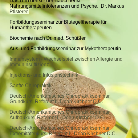
Das Hirn denkt - der Bauch lenkt,
Nahrungsmittelintoleranzen und Psyche, Dr. Markus
Pfisterer
Fortbildungsseminar zur Blutegeltherapie für
Humantherapeuten
Biochemie nach Dr. med. Schüßler
Aus- und Fortbildungsseminar zur Mykotherapeutin
Immunsystem - Wechselspiel zwischen Allergie und
Immuninsuffizienz
Injektions- und Infusionstechnik
Sanfte Chiropraktik
Deutsch-Amerikanisches Chiropraktikseminar,
Grundkurs, Referent L. Dean Kirchner D.C.
Deutsch-Amerikanisches Chiropraktikseminar,
Aufbaukurs, Referent L. Dean Kirchner D.C.
Deutsch-Amerikanisches Chiropraktikseminar,
Extremitätenkurs, Referent L. Dean Kirchner D.C.