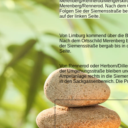
Merenberg/Rennerod/Mengerskirc
Merenberg/Rennerod. Nach dem Ort
Folgen Sie der Siemensstraße ber
auf der linken Seite.
Von Limburg kommend über die B 
Nach dem Ortsschild Merenberg be
der Siemensstraße bergab bis in d
Seite.
Von Rennerod oder Herborn/Dille
der Umgehungsstraße bleiben und
Ampelanlage rechts in die Sieme
in den Sackgassenbereich. Die Pra