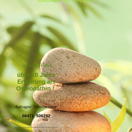
Susanne Riede
l
über 20 Jahre
Erfahrung als
Osteopathin !
Anfragen/ Termine unter:
06471 506292
_____________________