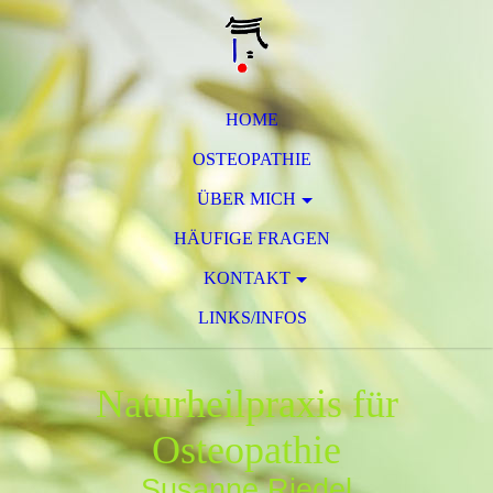
HOME
OSTEOPATHIE
ÜBER MICH
HÄUFIGE FRAGEN
KONTAKT
LINKS/INFOS
Naturheilpraxis für
Osteopathie
Susanne Riedel